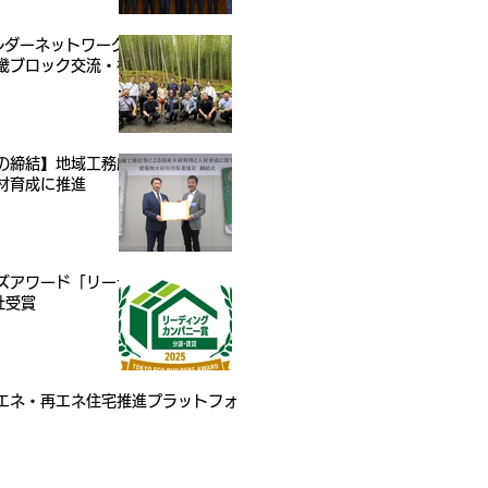
ルダーネットワーク
近畿ブロック交流・視
の締結】地域工務店
材育成に推進
ズアワード「リーデ
社受賞
エネ・再エネ住宅推進プラットフォ