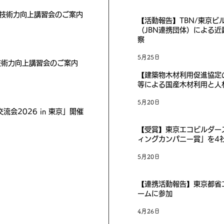
⼯技術力向上講習会のご案内
【活動報告】TBN/東京ビ
（JBN連携団体）による
察
5月25日
⼯技術力向上講習会のご案内
【建築物木材利用促進協定
等による国産木材利用と人
5月20日
流会2026 in 東京」開催
【受賞】東京エコビルダー
ィングカンパニー賞」を4
5月20日
【連携活動報告】東京都省
ームに参加
4月26日