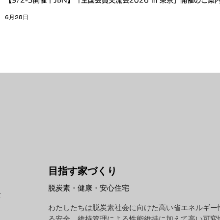
【9/2-3開催｜JBN】「全国会員交流会2026 in 東京」開催のご案
6月28日
目指す家づくり
脱炭素・健康・安心住宅
て
わたしたちは脱炭素社会に向けた高い省エネルギー
る安全、維持管理による性能維持に加えて高い可変