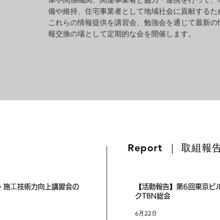
体や関係機関、関連事業者と協力・連携を行って、
備や維持、住宅事業者として地域社会に貢献するた
これらの情報提供を講習会、勉強会を通じて最新の
報交換の場として定期的な会を開催します。
​Report
｜ 取組報
設計・施⼯技術力向上講習会の
【活動報告】第6回東京ビ
クTBN総会
6月22日