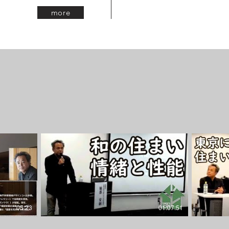
more
05:23
01:07:51